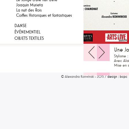
Joaquin Murieta
La nuit des Rois
Coiffes Historiques et fantastiques
DANSE
ÉVÈNEMENTIEL
OBJETS TEXTILES
Une Jo
Stylisme 
Avec Alai
Mise en 
© Alexandra Konwinski - 2015 /
design : bcpc
1
2
3
4