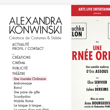
Créatrice de Costumes & Styliste
ACTUALITÉ
PROFIL / CONTACT
_
CRÉATIONS
CINÉMA
PUBLICITÉ
THÉÂTRE
Une Journée Ordinaire
Andromaque
Bistro!
Une paire de gifle
Scoobydoo
Mobile Home
Le langue à langue...
Le songe d'une nuit d'été