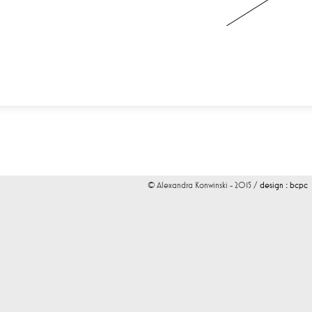
© Alexandra Konwinski - 2015 /
design : bcpc