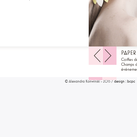
PAPER
Coiffes 
Champs d'
événemen
© Alexandra Konwinski - 2015 /
design : bcpc
1
2