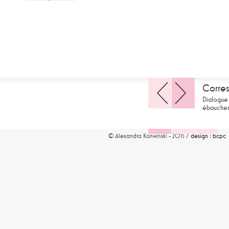
Corre
Dialogue 
ébauches
© Alexandra Konwinski - 2015 /
design : bcpc
1
2
3